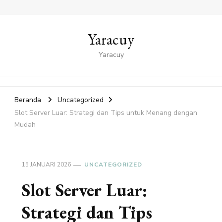
Yaracuy
Yaracuy
Beranda
Uncategorized
Slot Server Luar: Strategi dan Tips untuk Menang dengan
Mudah
15 JANUARI 2026
UNCATEGORIZED
Slot Server Luar:
Strategi dan Tips