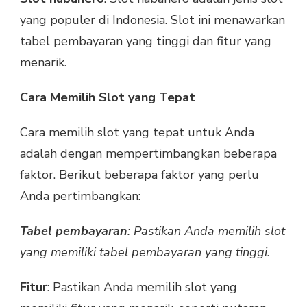
yang populer di Indonesia. Slot ini menawarkan
tabel pembayaran yang tinggi dan fitur yang
menarik.
Cara Memilih Slot yang Tepat
Cara memilih slot yang tepat untuk Anda
adalah dengan mempertimbangkan beberapa
faktor. Berikut beberapa faktor yang perlu
Anda pertimbangkan:
Tabel pembayaran
: Pastikan Anda memilih slot
yang memiliki tabel pembayaran yang tinggi.
Fitur
: Pastikan Anda memilih slot yang