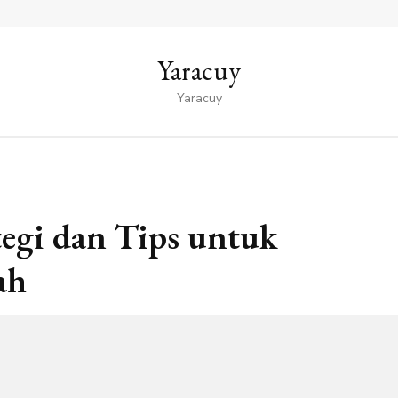
Yaracuy
Yaracuy
ategi dan Tips untuk
ah