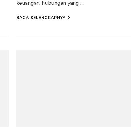
keuangan, hubungan yang …
BACA SELENGKAPNYA