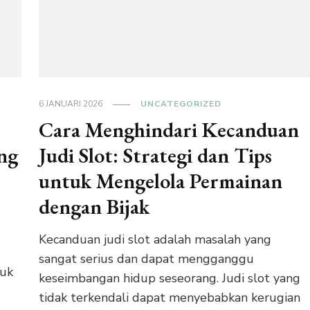
6 JANUARI 2026
UNCATEGORIZED
Cara Menghindari Kecanduan
ng
Judi Slot: Strategi dan Tips
untuk Mengelola Permainan
dengan Bijak
Kecanduan judi slot adalah masalah yang
sangat serius dan dapat mengganggu
tuk
keseimbangan hidup seseorang. Judi slot yang
tidak terkendali dapat menyebabkan kerugian