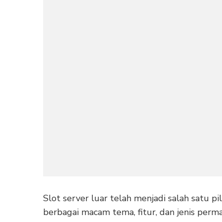
Slot server luar telah menjadi salah satu p
berbagai macam tema, fitur, dan jenis permai