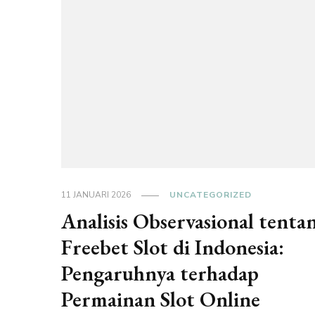
11 JANUARI 2026
UNCATEGORIZED
Analisis Observasional tenta
Freebet Slot di Indonesia:
Pengaruhnya terhadap
Permainan Slot Online