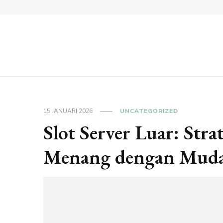
15 JANUARI 2026
UNCATEGORIZED
Slot Server Luar: Str
Menang dengan Mud